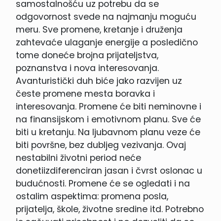
samostalnošću uz potrebu da se
odgovornost svede na najmanju moguću
meru. Sve promene, kretanje i druženja
zahtevaće ulaganje energije a posledično
tome doneće brojna prijateljstva,
poznanstva i nova interesovanja.
Avanturistički duh biće jako razvijen uz
česte promene mesta boravka i
interesovanja. Promene će biti neminovne i
na finansijskom i emotivnom planu. Sve će
biti u kretanju. Na ljubavnom planu veze će
biti površne, bez dubljeg vezivanja. Ovaj
nestabilni životni period neće
donetiizdiferenciran jasan i čvrst oslonac u
budućnosti. Promene će se ogledati i na
ostalim aspektima: promena posla,
prijatelja, škole, životne sredine itd. Potrebno