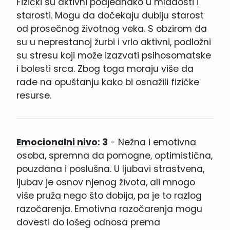
Fizički su aktivni podjednako u mladosti i
starosti. Mogu da dočekaju dublju starost
od prosečnog životnog veka. S obzirom da
su u neprestanoj žurbi i vrlo aktivni, podložni
su stresu koji može izazvati psihosomatske
i bolesti srca. Zbog toga moraju više da
rade na opuštanju kako bi osnažili fizičke
resurse.
Emocionalni nivo
: 3
- Nežna i emotivna
osoba, spremna da pomogne, optimistična,
pouzdana i poslušna. U ljubavi strastvena,
ljubav je osnov njenog života, ali mnogo
više pruža nego što dobija, pa je to razlog
razočarenja. Emotivna razočarenja mogu
dovesti do lošeg odnosa prema