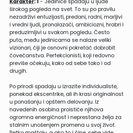
Karakter
: 1
- Jedinice spadaju u ljude
širokog pogleda na svet. To su po pravilu
nezadrživi entuzijasti, predani, radni, marljivi
i vredni ljudi, pronalazači, ambiciozni, hrabri i
preduzimljivi u svakom pogledu. Često
puta, među jedinicama se nalaze veliki
vizionari, čiji je osnovni pokretač dobrobit
čovečanstva. Perfekcionisti, koji redovno
previše očekuju, kako od sebe tako i od
drugih.
Po prirodi spadaju u izrazite individualiste,
ponekad ekscentrike, ali ih krasi originalnost
u ponašanju i opštem delovanju. Iz
navedenih osobina proističe njihova
ogromna energičnost i neprestana želja za
stalnim unošenjem promena u svoj život.
Retko maštaju, a ako to i čine, sebe vide