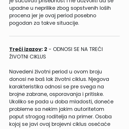
je sačuvati prisebnost i ne dozvoliti da se
upadne u neprilike zbog sopstvenih loših
procena jer je ovaj period posebno
pogodan za takve situacije.
Treći izazov
: 2
- ODNOSI SE NA TREĆI
ŽIVOTNI CIKLUS
Navedeni životni period u ovom broju
donosi ne baš lak životni ciklus. Njegova
karakteristika odnosi se pre svega na
brojne zabrane, osporavanja i pritiske.
Ukoliko se pada u doba mladosti, doneće
probleme sa nekim jakim autoritetom
poput strogog roditelja na primer. Osoba
kojoj se javi ovaj brojevni ciklus osećaće