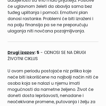
udaljenosti sa vrlo malo prijatelja. Poslove
će uglavnom želeti da obavlja sama bez
tuđeg uplitanja i pomoći. Emotivni plan
donosi rastanke. Problemi će biti izraženi i
na polju finansija pa se ne preporučuju
ulaganja niti novčana pozajmljivanja.
Drugi izazov
: 5
- ODNOSI SE NA DRUGI
ŽIVOTNI CIKLUS
U ovom periodu postojaće niz prilika koje
neće biti iskorišćene na najbolji način niti će
osoba koja se nalazi u njemu imati
mogućnosti da nametne željeno. Život će
doneti dosta lepršavosti, nenadane i
neočekivane promene, putovanja i želju za