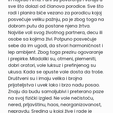
sve što dolazi od članova porodice. Sve što
radi i planira biće vezano za porodicu kojoj
posvećuje veliku pažnju, pa je zbog toga na
dobrom putu da postane njena žrtva.
Najviše voli svog životnog partnera, decu ili
osobe sa kojima živi. Potpuno posvećuje
sebe da im ugodi, da stvori harmoničnost i
lep ambijent. Zbog toga preziru ogovaranje
i prepirke. Mladoliki su, otmeni, plemeniti,
dobri oratori, vole luksuz i prefinjenog su
ukusa. Kada se opuste vole dosta da troše.
Društveni su i imaju velika i brojna
prijateljstva i uvek lako i brzo nađu posao.
Znaju da budu samoljubivi i preterano paze
na svoj fizički izgled. Ne vole nečistoću,
nered, prljavštinu, haos, neorganizovanost,
nepravdu. Sredina u kojoj žive i rade je