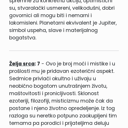
spremne za konkretnu akciju, optimistični
su, stvaralački usmereni, velikodušni, dobri
govornici ali mogu biti i nemarni i
lakomisleni. Planetarni ekvivalent je Jupiter,
simbol uspeha, slave i materijalnog
bogatstva.
Želja srca
: 7
- Ovo je broj moći i mistike i u
prošlosti mu je pridavan ezoterični aspekt.
Sedmice privlači okultno i uživaju u
neobično bogatom unutrašnjem životu,
maštovitosti i pronicljivosti. Sklonost
ezoteriji, filozofiji, misticizmu može čak da
postane i njeno životno opredeljenje. Iz tog
razloga su neretko potpuno zaokupljeni tim
temama pa porodici i prijateljima deluju