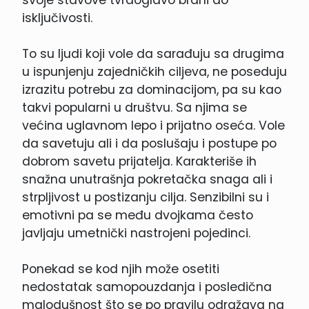
isključivosti.
To su ljudi koji vole da sarađuju sa drugima
u ispunjenju zajedničkih ciljeva, ne poseduju
izrazitu potrebu za dominacijom, pa su kao
takvi popularni u društvu. Sa njima se
većina uglavnom lepo i prijatno oseća. Vole
da savetuju ali i da poslušaju i postupe po
dobrom savetu prijatelja. Karakteriše ih
snažna unutrašnja pokretačka snaga ali i
strpljivost u postizanju cilja. Senzibilni su i
emotivni pa se među dvojkama često
javljaju umetnički nastrojeni pojedinci.
Ponekad se kod njih može osetiti
nedostatak samopouzdanja i posledična
malodušnost što se po pravilu odražava na