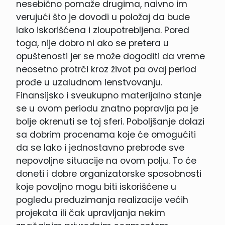
nesebično pomaže drugima, naivno im
verujući što je dovodi u položaj da bude
lako iskorišćena i zloupotrebljena. Pored
toga, nije dobro ni ako se pretera u
opuštenosti jer se može dogoditi da vreme
neosetno protrči kroz život pa ovaj period
prođe u uzaludnom lenstvovanju.
Finansijsko i sveukupno materijalno stanje
se u ovom periodu znatno popravlja pa je
bolje okrenuti se toj sferi. Poboljšanje dolazi
sa dobrim procenama koje će omogućiti
da se lako i jednostavno prebrode sve
nepovoljne situacije na ovom polju. To će
doneti i dobre organizatorske sposobnosti
koje povoljno mogu biti iskorišćene u
pogledu preduzimanja realizacije većih
projekata ili čak upravljanja nekim