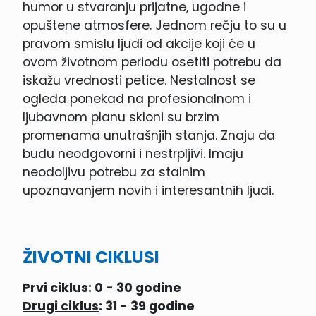
humor u stvaranju prijatne, ugodne i
opuštene atmosfere. Jednom rečju to su u
pravom smislu ljudi od akcije koji će u
ovom životnom periodu osetiti potrebu da
iskažu vrednosti petice. Nestalnost se
ogleda ponekad na profesionalnom i
ljubavnom planu skloni su brzim
promenama unutrašnjih stanja. Znaju da
budu neodgovorni i nestrpljivi. Imaju
neodoljivu potrebu za stalnim
upoznavanjem novih i interesantnih ljudi.
ŽIVOTNI CIKLUSI
Prvi ciklus
: 0 - 30 godine
Drugi ciklus
: 31 - 39 godine