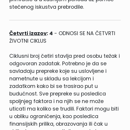
stečenog iskustva prebrodile.
Četvrti izazov
: 4
- ODNOSI SE NA ČETVRTI
ŽIVOTNI CIKLUS
Ciklusni broj četiri stavlja pred osobu težak i
odgovoran zadatak. Potrebno je da se
savladaju prepreke koje su uslovljene i
nametnute u skladu sa lekcijom i
zadatkom kako bi se trasirao put u
budućnost. Sve prepreke su posledica
spoljnjeg faktora i na njih se ne može
uticati ma koliko se trudili. Faktori mogu biti
u obliku ograničenja, kao posledica
finansijskih prilika, obrazovanja ili čak u