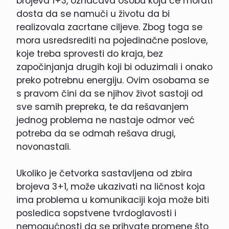
brojeva 1+3, označava osobu koja će morati
dosta da se namuči u životu da bi
realizovala zacrtane ciljeve. Zbog toga se
mora usredsrediti na pojedinačne poslove,
koje treba sprovesti do kraja, bez
započinjanja drugih koji bi oduzimali i onako
preko potrebnu energiju. Ovim osobama se
s pravom čini da se njihov život sastoji od
sve samih prepreka, te da rešavanjem
jednog problema ne nastaje odmor već
potreba da se odmah rešava drugi,
novonastali.
Ukoliko je četvorka sastavljena od zbira
brojeva 3+1, može ukazivati na ličnost koja
ima problema u komunikaciji koja može biti
posledica sopstvene tvrdoglavosti i
nemogućnosti da se prihvate promene što