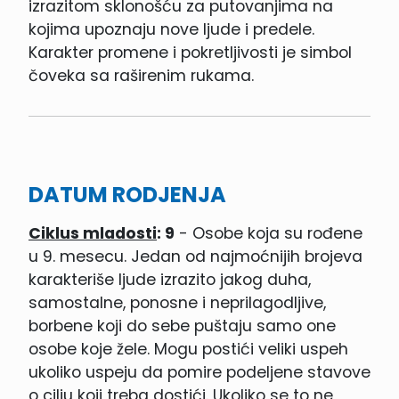
izrazitom sklonošću za putovanjima na
kojima upoznaju nove ljude i predele.
Karakter promene i pokretljivosti je simbol
čoveka sa raširenim rukama.
DATUM RODJENJA
Ciklus mladosti
: 9
- Osobe koja su rođene
u 9. mesecu. Jedan od najmoćnijih brojeva
karakteriše ljude izrazito jakog duha,
samostalne, ponosne i neprilagodljive,
borbene koji do sebe puštaju samo one
osobe koje žele. Mogu postići veliki uspeh
ukoliko uspeju da pomire podeljene stavove
o cilju koji treba dostići. Ukoliko se to ne