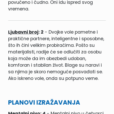
povučeno i čudno. Oni idu ispred svog
vremena.
Ljubavni broj
: 2
- Dvojke vole pametne i
praktične partnere, inteligentne i sposobne,
što ih čini velikim probiračima. Pošto su
materijalisti, radije će se odlučiti za osobu
koja može da im obezbedi udoban,
komforan i stabilan život. Blage su naravi i
sa njima je skoro nemoguće posvađati se.
Ako iskreno vole, onda su potpuno verne.
PLANOVI IZRAŽAVANJA
Mentalni nivo
: 4
- Mentalni nivo u četvorci