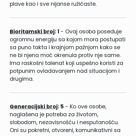
plave kao i sve nijanse ružičaste.
Bioritamski broj
: 1
- Ovaj osoba poseduje
ogromnu energiju sa kojom mora postupati
sa puno takta i krajnjom pažnjom kako se
ne bi njena moć okrenula protiv nje same.
Ima raskošni talenat koji uspešno koristi za
potpunim ovladavanjem nad situacijom i
drugima.
Generacijski broj
: 5
- Ko ove osobe,
naglašena je potreba za životom,
slobodom, nezavisnošću i nesputanošću.
Oni su pokretni, otvoreni, komunikativni sa