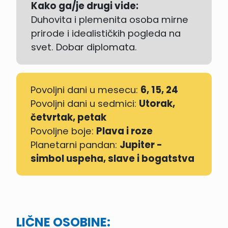
Kako ga/je drugi vide:
Duhovita i plemenita osoba mirne
prirode i idealističkih pogleda na
svet. Dobar diplomata.
Povoljni dani u mesecu:
6, 15, 24
Povoljni dani u sedmici:
Utorak,
četvrtak, petak
Povoljne boje:
Plava i roze
Planetarni pandan:
Jupiter -
simbol uspeha, slave i bogatstva
LIČNE OSOBINE: