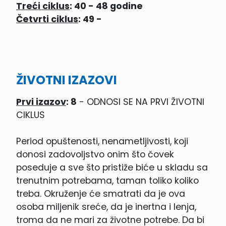
Treći ciklus
: 40 - 48 godine
Četvrti ciklus
: 49 -
ŽIVOTNI IZAZOVI
Prvi izazov
: 8
- ODNOSI SE NA PRVI ŽIVOTNI
CIKLUS
Period opuštenosti, nenametljivosti, koji
donosi zadovoljstvo onim što čovek
poseduje a sve što pristiže biće u skladu sa
trenutnim potrebama, taman toliko koliko
treba. Okruženje će smatrati da je ova
osoba miljenik sreće, da je inertna i lenja,
troma da ne mari za životne potrebe. Da bi