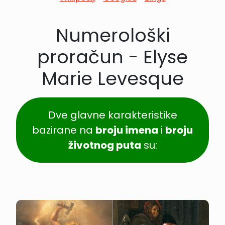
Numerološki
proračun - Elyse
Marie Levesque
Dve glavne karakteristike
bazirane na
broju imena
i
broju
životnog puta
su: