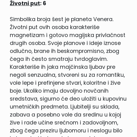
Životni put
: 6
Simbolika broja šest je planeta Venera.
Životni put ovih osoba karakteriše
magnetizam i gotovo magijska privlačnost
drugih osoba. Svoje planove i ideje iznose
odlučno, brane ih beskompromisno, zbog
čega ih često smatraju tvrdoglavim.
Karakteriše ih jaka majčinska ljubav pre
negoli senzualna, stvoreni su za romantiku,
vole lepe i prefinjene stvari, koloritne i žive
boje. Ukoliko imaju dovoljno novčanih
sredstava, sigurno će deo uložiti u kupovinu
umetničkih predmeta. Ljubitelji su sklada,
zabava a posebno vole da sredinu u kojoj
žive i rade učine srećnom i zadovoljnom,
zbog čega preziru ljubomoru i neslogu bilo