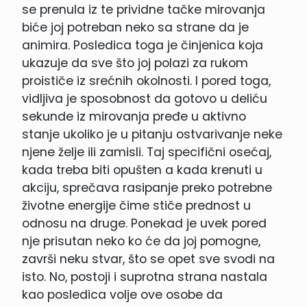
se prenula iz te prividne tačke mirovanja
biće joj potreban neko sa strane da je
animira. Posledica toga je činjenica koja
ukazuje da sve što joj polazi za rukom
proističe iz srećnih okolnosti. I pored toga,
vidljiva je sposobnost da gotovo u deliću
sekunde iz mirovanja pređe u aktivno
stanje ukoliko je u pitanju ostvarivanje neke
njene želje ili zamisli. Taj specifični osećaj,
kada treba biti opušten a kada krenuti u
akciju, sprečava rasipanje preko potrebne
životne energije čime stiče prednost u
odnosu na druge. Ponekad je uvek pored
nje prisutan neko ko će da joj pomogne,
završi neku stvar, što se opet sve svodi na
isto. No, postoji i suprotna strana nastala
kao posledica volje ove osobe da