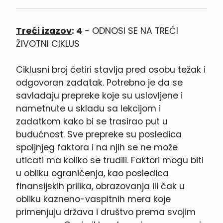
Treći izazov
: 4
- ODNOSI SE NA TREĆI
ŽIVOTNI CIKLUS
Ciklusni broj četiri stavlja pred osobu težak i
odgovoran zadatak. Potrebno je da se
savladaju prepreke koje su uslovljene i
nametnute u skladu sa lekcijom i
zadatkom kako bi se trasirao put u
budućnost. Sve prepreke su posledica
spoljnjeg faktora i na njih se ne može
uticati ma koliko se trudili. Faktori mogu biti
u obliku ograničenja, kao posledica
finansijskih prilika, obrazovanja ili čak u
obliku kazneno-vaspitnih mera koje
primenjuju država i društvo prema svojim