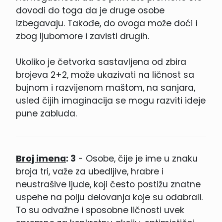
dovodi do toga da je druge osobe
izbegavaju. Takođe, do ovoga može doći i
zbog ljubomore i zavisti drugih.
Ukoliko je četvorka sastavljena od zbira
brojeva 2+2, može ukazivati na ličnost sa
bujnom i razvijenom maštom, na sanjara,
usled čijih imaginacija se mogu razviti ideje
pune zabluda.
Broj imena
: 3
- Osobe, čije je ime u znaku
broja tri, važe za ubedljive, hrabre i
neustrašive ljude, koji često postižu znatne
uspehe na polju delovanja koje su odabrali.
To su odvažne i sposobne ličnosti uvek