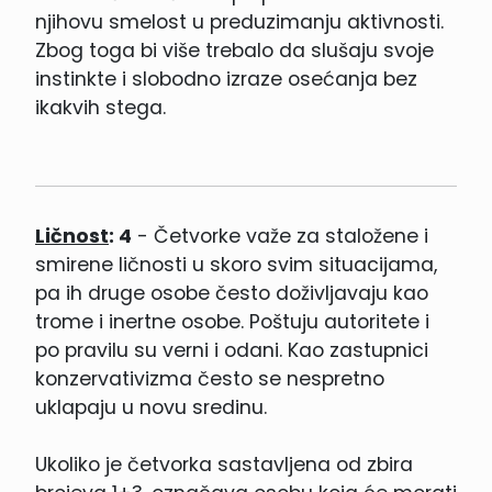
njihovu smelost u preduzimanju aktivnosti.
Zbog toga bi više trebalo da slušaju svoje
instinkte i slobodno izraze osećanja bez
ikakvih stega.
Ličnost
: 4
- Četvorke važe za staložene i
smirene ličnosti u skoro svim situacijama,
pa ih druge osobe često doživljavaju kao
trome i inertne osobe. Poštuju autoritete i
po pravilu su verni i odani. Kao zastupnici
konzervativizma često se nespretno
uklapaju u novu sredinu.
Ukoliko je četvorka sastavljena od zbira