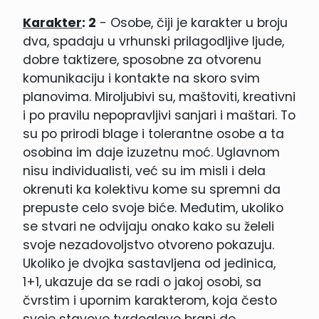
Karakter
: 2
- Osobe, čiji je karakter u broju
dva, spadaju u vrhunski prilagodljive ljude,
dobre taktizere, sposobne za otvorenu
komunikaciju i kontakte na skoro svim
planovima. Miroljubivi su, maštoviti, kreativni
i po pravilu nepopravljivi sanjari i maštari. To
su po prirodi blage i tolerantne osobe a ta
osobina im daje izuzetnu moć. Uglavnom
nisu individualisti, već su im misli i dela
okrenuti ka kolektivu kome su spremni da
prepuste celo svoje biće. Međutim, ukoliko
se stvari ne odvijaju onako kako su želeli
svoje nezadovoljstvo otvoreno pokazuju.
Ukoliko je dvojka sastavljena od jedinica,
1+1, ukazuje da se radi o jakoj osobi, sa
čvrstim i upornim karakterom, koja često
svoje stavove tvrdoglavo brani do