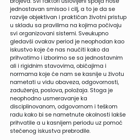
brojeva. Svi faktori uslovljeni spolja nose
jednostavan smisao i cilj, a to je da se
razvije objektivan i praktičan životni pristup
u skladu sa pravilima na kojima počivaju
svi organizovani sistemi. Sveukupno
gledavši ovakav period je neophodan kao
iskustvo koje će nas naučiti kako da
prihvatimo i izborimo se sa jednostavnim
ali i rigidnim stavovima, običajima i
normama koje će nam se kasnije u životu
nametati u vidu obaveza, odgovornosti,
zaduženja, poslova, položaja. Stoga je
neophodno usmeravanje ka
disciplinovanom, odgovornom i teškom
radu kako bi se nametnute okolnosti lakše
prihvatile a u kasnijem periodu uz pomoć
stečenog iskustva prebrodile.