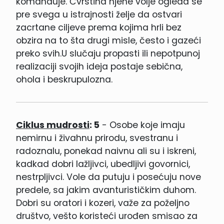
komanduje. Čvrstina njene volje ogleda se
pre svega u istrajnosti želje da ostvari
zacrtane ciljeve prema kojima hrli bez
obzira na to šta drugi misle, često i gazeći
preko svih.U slučaju propasti ili nepotpunoj
realizaciji svojih ideja postaje sebična,
ohola i beskrupulozna.
Ciklus mudrosti
: 5
- Osobe koje imaju
nemirnu i živahnu prirodu, svestranu i
radoznalu, ponekad naivnu ali su i iskreni,
kadkad dobri lažljivci, ubedljivi govornici,
nestrpljivci. Vole da putuju i posećuju nove
predele, sa jakim avanturističkim duhom.
Dobri su oratori i kozeri, važe za poželjno
društvo, vešto koristeći urođen smisao za