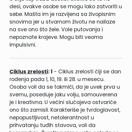
desi, ovakve osobe se mogu lako zatvoriti u
sebe. Mašta im je razvijena sa živopisnim
snovima jer u stvarnom životu ne nailaze
na sve ono što žele. Vole putovanja i
nepoznate krajeve. Mogu biti veoma
impulsivni.
Ciklus zrelosti
: 1
- Ciklus zrelosti čiji se dan
rođenja pada 1, 10, 19. ili 28. u mesecu.
Osoba voli da se takmiči, da je uvek prva u
svemu, poseduje jaku volju, samouverena
je i kreativna. U većini slučajeva ostvariće
ono što zamisli. Karakteriše je tvrdoglavost,
nepopustljivost, netolerantnost u
prihvatanju tuđih stavova, voli da