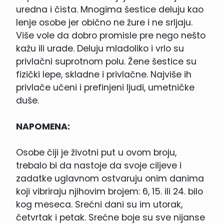
uredna i čista. Mnogima šestice deluju kao
lenje osobe jer obično ne žure i ne srljaju.
Više vole da dobro promisle pre nego nešto
kažu ili urade. Deluju mladoliko i vrlo su
privlačni suprotnom polu. Žene šestice su
fizički lepe, skladne i privlačne. Najviše ih
privlače učeni i prefinjeni ljudi, umetničke
duše.
NAPOMENA:
Osobe čiji je životni put u ovom broju,
trebalo bi da nastoje da svoje ciljeve i
zadatke uglavnom ostvaruju onim danima
koji vibriraju njihovim brojem: 6, 15. ili 24. bilo
kog meseca. Srećni dani su im utorak,
četvrtak i petak. Srećne boje su sve nijanse