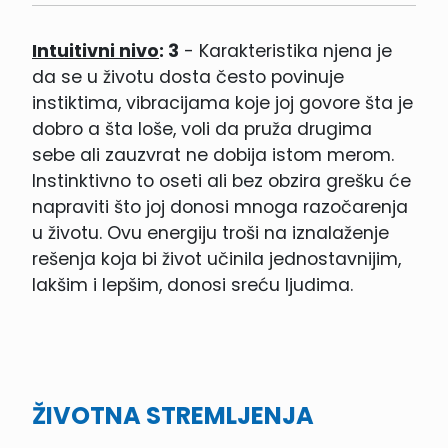
Intuitivni nivo
: 3
- Karakteristika njena je
da se u životu dosta često povinuje
instiktima, vibracijama koje joj govore šta je
dobro a šta loše, voli da pruža drugima
sebe ali zauzvrat ne dobija istom merom.
Instinktivno to oseti ali bez obzira grešku će
napraviti što joj donosi mnoga razočarenja
u životu. Ovu energiju troši na iznalaženje
rešenja koja bi život učinila jednostavnijim,
lakšim i lepšim, donosi sreću ljudima.
ŽIVOTNA STREMLJENJA