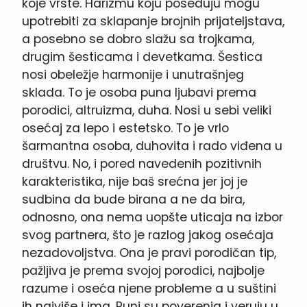
koje vrste. Harizmu koju poseduju mogu
upotrebiti za sklapanje brojnih prijateljstava,
a posebno se dobro slažu sa trojkama,
drugim šesticama i devetkama. Šestica
nosi obeležje harmonije i unutrašnjeg
sklada. To je osoba puna ljubavi prema
porodici, altruizma, duha. Nosi u sebi veliki
osećaj za lepo i estetsko. To je vrlo
šarmantna osoba, duhovita i rado viđena u
društvu. No, i pored navedenih pozitivnih
karakteristika, nije baš srećna jer joj je
sudbina da bude birana a ne da bira,
odnosno, ona nema uopšte uticaja na izbor
svog partnera, što je razlog jakog osećaja
nezadovoljstva. Ona je pravi porodičan tip,
pažljiva je prema svojoj porodici, najbolje
razume i oseća njene probleme a u suštini
ih najviše i ima. Puni su poverenja i veruju u