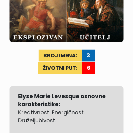
BROJ IMENA:
3
ŽIVOTNI PUT:
6
Elyse Marie Levesque osnovne
karakteristike:
Kreativnost. Energičnost.
Druželjubivost.