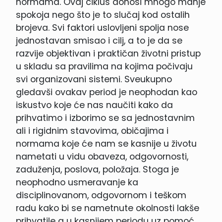
normama. Ovaj ciklus donosi mnogo manje
spokoja nego što je to slučaj kod ostalih
brojeva. Svi faktori uslovljeni spolja nose
jednostavan smisao i cilj, a to je da se
razvije objektivan i praktičan životni pristup
u skladu sa pravilima na kojima počivaju
svi organizovani sistemi. Sveukupno
gledavši ovakav period je neophodan kao
iskustvo koje će nas naučiti kako da
prihvatimo i izborimo se sa jednostavnim
ali i rigidnim stavovima, običajima i
normama koje će nam se kasnije u životu
nametati u vidu obaveza, odgovornosti,
zaduženja, poslova, položaja. Stoga je
neophodno usmeravanje ka
disciplinovanom, odgovornom i teškom
radu kako bi se nametnute okolnosti lakše
prihvatile a u kasnijem periodu uz pomoć