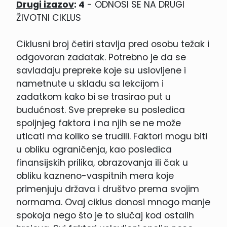
Drugi izazov
: 4
- ODNOSI SE NA DRUGI
ŽIVOTNI CIKLUS
Ciklusni broj četiri stavlja pred osobu težak i
odgovoran zadatak. Potrebno je da se
savladaju prepreke koje su uslovljene i
nametnute u skladu sa lekcijom i
zadatkom kako bi se trasirao put u
budućnost. Sve prepreke su posledica
spoljnjeg faktora i na njih se ne može
uticati ma koliko se trudili. Faktori mogu biti
u obliku ograničenja, kao posledica
finansijskih prilika, obrazovanja ili čak u
obliku kazneno-vaspitnih mera koje
primenjuju država i društvo prema svojim
normama. Ovaj ciklus donosi mnogo manje
spokoja nego što je to slučaj kod ostalih