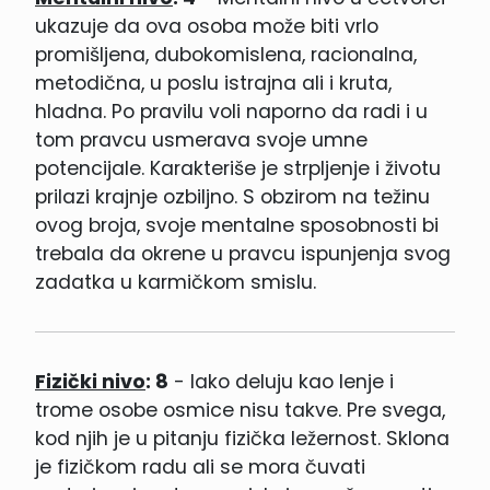
ukazuje da ova osoba može biti vrlo
promišljena, dubokomislena, racionalna,
metodična, u poslu istrajna ali i kruta,
hladna. Po pravilu voli naporno da radi i u
tom pravcu usmerava svoje umne
potencijale. Karakteriše je strpljenje i životu
prilazi krajnje ozbiljno. S obzirom na težinu
ovog broja, svoje mentalne sposobnosti bi
trebala da okrene u pravcu ispunjenja svog
zadatka u karmičkom smislu.
Fizički nivo
: 8
- Iako deluju kao lenje i
trome osobe osmice nisu takve. Pre svega,
kod njih je u pitanju fizička ležernost. Sklona
je fizičkom radu ali se mora čuvati