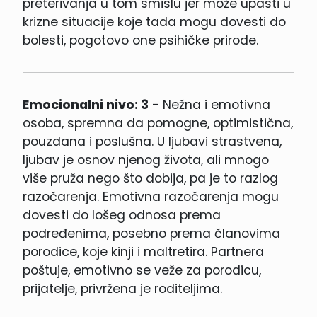
preterivanja u tom smislu jer može upasti u
krizne situacije koje tada mogu dovesti do
bolesti, pogotovo one psihičke prirode.
Emocionalni nivo
: 3
- Nežna i emotivna
osoba, spremna da pomogne, optimistična,
pouzdana i poslušna. U ljubavi strastvena,
ljubav je osnov njenog života, ali mnogo
više pruža nego što dobija, pa je to razlog
razočarenja. Emotivna razočarenja mogu
dovesti do lošeg odnosa prema
podređenima, posebno prema članovima
porodice, koje kinji i maltretira. Partnera
poštuje, emotivno se veže za porodicu,
prijatelje, privržena je roditeljima.