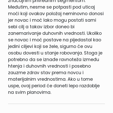
značajnim privrednim segmentom.
Međutim, nesme se potpasti pod uticaj
moći koji ovakav položaj neminovno donosi
jer novac i moć lako mogu postati sami
sebi cilj a takav izbor doneo bi
zanemarivanje duhovnih vrednosti. Ukoliko
se novac i moć postave na pijedastal kao
jedini ciljevi koji se žele, sigurno će ovu
osobu dovesti u stanje robovanja. Stoga je
potrebno da se iznađe ravnoteža između
htenja i duhovnih vrednosti i posebno
zauzme zdrav stav prema novcu i
materijalnim vrednostima. Ako u tome
uspe, ovaj period će doneti lepo razdoblje
na svim planovima.